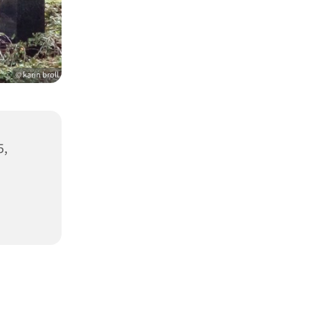
© karin broll
5,