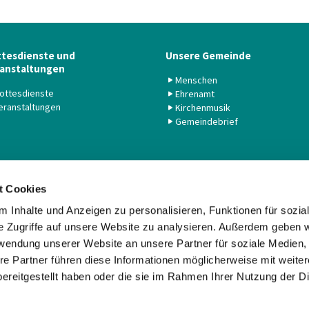
tesdienste und
Unsere Gemeinde
anstaltungen
Menschen
ottesdienste
Ehrenamt
eranstaltungen
Kirchenmusik
Gemeindebrief
t Cookies
 Inhalte und Anzeigen zu personalisieren, Funktionen für sozia
Evangelische Kirchengemeinde Alt-Tempelhof und Michael

· Kaiserin-Augusta-Str. 23, 12103 Berlin
e Zugriffe auf unsere Website zu analysieren. Außerdem geben w
+030 752 80 63

rwendung unserer Website an unsere Partner für soziale Medien
buero@atm-evangelisch.de

re Partner führen diese Informationen möglicherweise mit weite
Kontaktinformationen
Impressum
Datenschutz
ereitgestellt haben oder die sie im Rahmen Ihrer Nutzung der D
Datenschutzerklärung
ChurchDesk-Login