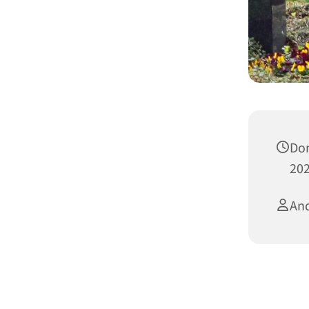
Don
202
And