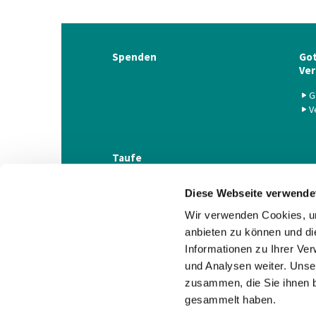
Spenden
Got
Ver
G
V
Taufe
Diese Webseite verwende
Wir verwenden Cookies, um
anbieten zu können und di
Informationen zu Ihrer Ve
und Analysen weiter. Unse
zusammen, die Sie ihnen b
gesammelt haben.