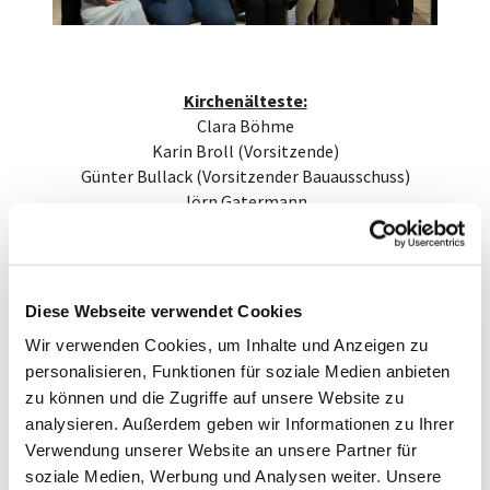
Kirchenälteste:
Clara Böhme
Karin Broll (Vorsitzende)
Günter Bullack (Vorsitzender Bauausschuss)
Jörn Gatermann
Anna Heyert
Klaus Meinig
Joris Pelz
Michael Schultze
Diese Webseite verwendet Cookies
Dirk Stoewer
Wir verwenden Cookies, um Inhalte und Anzeigen zu
Friderice Walther
personalisieren, Funktionen für soziale Medien anbieten
Doris Wedel
zu können und die Zugriffe auf unsere Website zu
Ersatzälteste
analysieren. Außerdem geben wir Informationen zu Ihrer
Eleonore Kamenik
Verwendung unserer Website an unsere Partner für
(auf dem Bild fehlt KÄ Dirk Stoewer)
soziale Medien, Werbung und Analysen weiter. Unsere