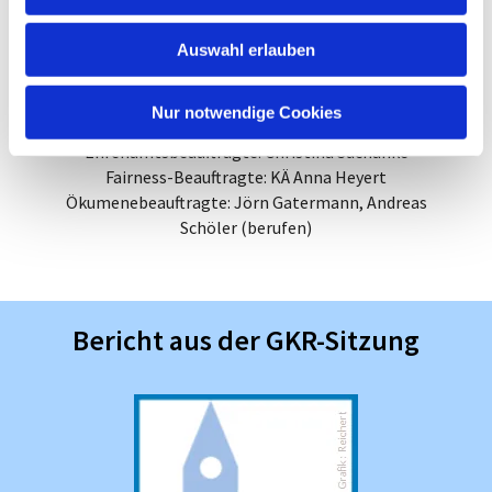
s
10.07.2026
w
11.09.2026
Auswahl erlauben
a
09.10.2026
h
06.11.2025
l
11.12.2026
Nur notwendige Cookies
Ehrenamtsbeauftragte: Christina Suchanke
Fairness-Beauftragte: KÄ Anna Heyert
Ökumenebeauftragte: Jörn Gatermann, Andreas
Schöler (berufen)
Bericht aus der GKR-Sitzung