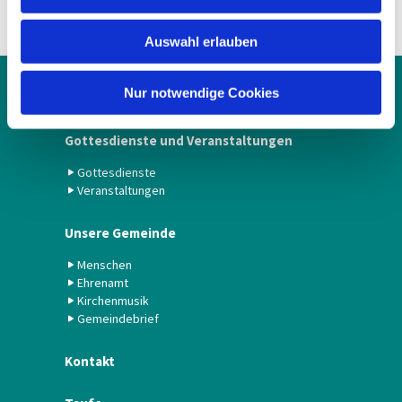
s
w
Auswahl erlauben
a
h
l
Nur notwendige Cookies
Spenden
Gottesdienste und Veranstaltungen
Gottesdienste
Veranstaltungen
Unsere Gemeinde
Menschen
Ehrenamt
Kirchenmusik
Gemeindebrief
Kontakt