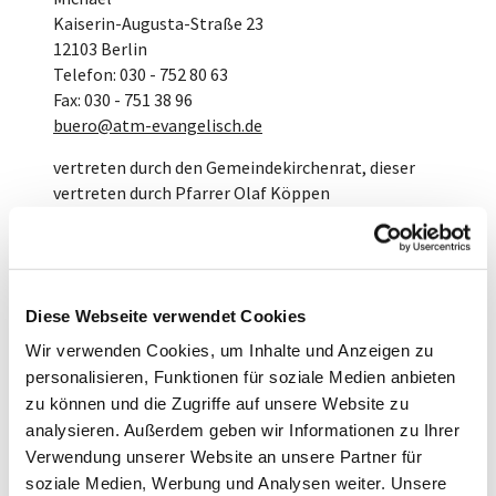
Kaiserin-Augusta-Straße 23
12103 Berlin
Telefon: 030 - 752 80 63
Fax: 030 - 751 38 96
buero@atm-evangelisch.de
vertreten durch den Gemeindekirchenrat, dieser
vertreten durch Pfarrer Olaf Köppen
E-Mail:
pfarrer.koeppen@atm-evangelisch.de
In Datenschutzfragen gilt das Datenschutz-Gesetz
der EKD (DSG-EKD) . Bei Fragen können Sie sich an
die Datenschutzbeauftragte des Kirchenkreises
Diese Webseite verwendet Cookies
Tempelhof wenden:
Wir verwenden Cookies, um Inhalte und Anzeigen zu
personalisieren, Funktionen für soziale Medien anbieten
Datenschutzbeauftragte Ina Kringel
E-Mail:
i.kringel@kva-berlin-sued.de
zu können und die Zugriffe auf unsere Website zu
Götzstraße 24b
analysieren. Außerdem geben wir Informationen zu Ihrer
12099 Berlin
Verwendung unserer Website an unsere Partner für
soziale Medien, Werbung und Analysen weiter. Unsere