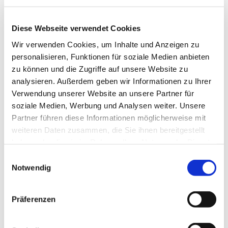
Diese Webseite verwendet Cookies
Wir verwenden Cookies, um Inhalte und Anzeigen zu
personalisieren, Funktionen für soziale Medien anbieten
zu können und die Zugriffe auf unsere Website zu
analysieren. Außerdem geben wir Informationen zu Ihrer
Verwendung unserer Website an unsere Partner für
soziale Medien, Werbung und Analysen weiter. Unsere
Partner führen diese Informationen möglicherweise mit
weiteren Daten zusammen, die Sie ihnen bereitgestellt
haben oder die sie im Rahmen Ihrer Nutzung der Dienste
gesammelt haben.
E
Notwendig
i
n
w
Präferenzen
i
Dies könnte Sie auch interessieren
l