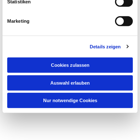
l
Statistiken
i
g
Marketing
u
n
g
Details zeigen
s
a
u
Cookies zulassen
s
w
Auswahl erlauben
a
h
l
Nur notwendige Cookies