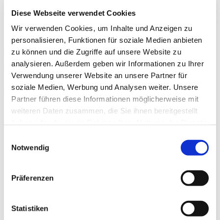
Diese Webseite verwendet Cookies
Wir verwenden Cookies, um Inhalte und Anzeigen zu
personalisieren, Funktionen für soziale Medien anbieten
zu können und die Zugriffe auf unsere Website zu
analysieren. Außerdem geben wir Informationen zu Ihrer
Neuer Kurs: Babysingen
Verwendung unserer Website an unsere Partner für
soziale Medien, Werbung und Analysen weiter. Unsere
dienstags 07.05.-18.06. (7 Termine)
Partner führen diese Informationen möglicherweise mit
Der beliebte Eltern-Baby-Kurs startet in eine neue Runde.
weiteren Daten zusammen, die Sie ihnen bereitgestellt
Hier singen Eltern für ihre Kinder. Dabei genießen wir
haben oder die sie im Rahmen Ihrer Nutzung der Dienste
Atmosphäre des großen Kirchraumes und tanzen,
gesammelt haben.
E
spielen, pusten Seifenblasen und kuscheln zusammen zu
Notwendig
i
neuen und alten Liedern. Der Kurs startet im Bach-Saal –
n
im Juni wechseln wir dann in die Glaubenskirche. Im
w
Präferenzen
Anschluss an den Kurs gibt es ein gemeinsames
i
Mitbringfrühstück. Es gibt noch freie Plätze!
l
l
Statistiken
Ich freue mich auf eure Anmeldung
i