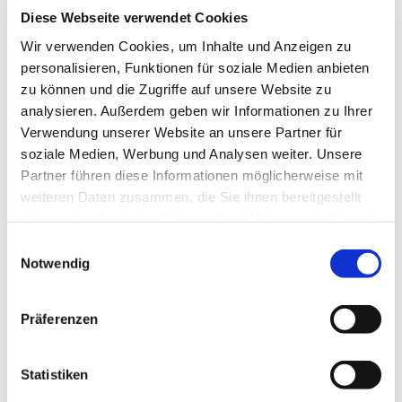
Diese Webseite verwendet Cookies
Wir verwenden Cookies, um Inhalte und Anzeigen zu
personalisieren, Funktionen für soziale Medien anbieten
Herzliche Einladung zu den Friedensgebeten im
zu können und die Zugriffe auf unsere Website zu
Kirchenkreis,
analysieren. Außerdem geben wir Informationen zu Ihrer
jeden Freitag um 18 Uhr.
Verwendung unserer Website an unsere Partner für
Hier alle Termine!
soziale Medien, Werbung und Analysen weiter. Unsere
Partner führen diese Informationen möglicherweise mit
weiteren Daten zusammen, die Sie ihnen bereitgestellt
haben oder die sie im Rahmen Ihrer Nutzung der Dienste
gesammelt haben.
E
Notwendig
i
n
w
Präferenzen
Dies könnte Sie auch interessieren
i
l
l
Statistiken
i