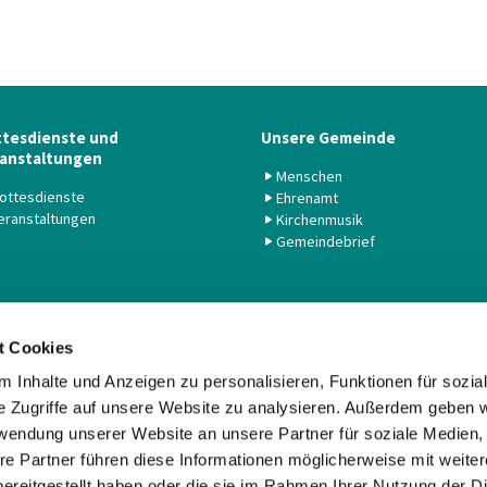
tesdienste und
Unsere Gemeinde
anstaltungen
Menschen
ottesdienste
Ehrenamt
eranstaltungen
Kirchenmusik
Gemeindebrief
t Cookies
 Inhalte und Anzeigen zu personalisieren, Funktionen für sozia
Evangelische Kirchengemeinde Alt-Tempelhof und Michael

· Kaiserin-Augusta-Str. 23, 12103 Berlin
e Zugriffe auf unsere Website zu analysieren. Außerdem geben w
+030 752 80 63

rwendung unserer Website an unsere Partner für soziale Medien
buero@atm-evangelisch.de

re Partner führen diese Informationen möglicherweise mit weite
Kontaktinformationen
Impressum
Datenschutz
ereitgestellt haben oder die sie im Rahmen Ihrer Nutzung der D