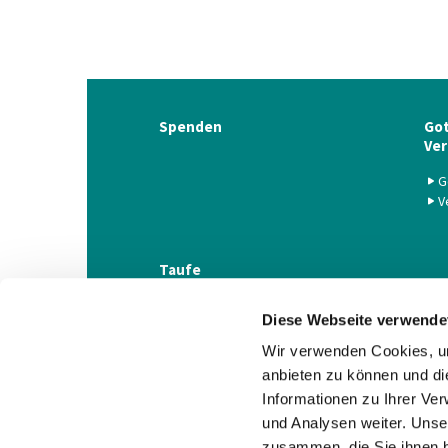
Spenden
Got
Ver
G
V
Taufe
Diese Webseite verwende
Wir verwenden Cookies, um
anbieten zu können und di
Informationen zu Ihrer Ve
und Analysen weiter. Unse
zusammen, die Sie ihnen b