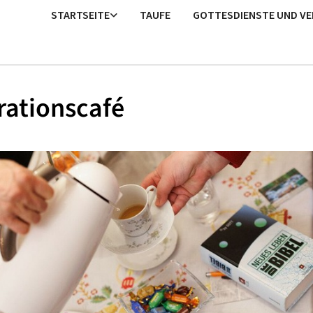
STARTSEITE
TAUFE
GOTTESDIENSTE UND V
rationscafé