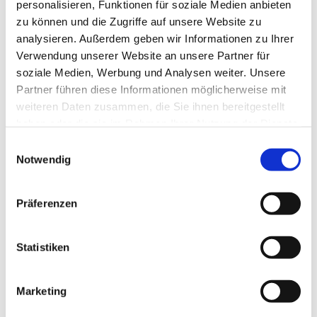
personalisieren, Funktionen für soziale Medien anbieten
zu können und die Zugriffe auf unsere Website zu
analysieren. Außerdem geben wir Informationen zu Ihrer
Verwendung unserer Website an unsere Partner für
soziale Medien, Werbung und Analysen weiter. Unsere
Partner führen diese Informationen möglicherweise mit
weiteren Daten zusammen, die Sie ihnen bereitgestellt
Herzliche Einladung zum Gottesdienst und
haben oder die sie im Rahmen Ihrer Nutzung der Dienste
anschließendem Sommerfest.
gesammelt haben.
E
Notwendig
i
n
w
Präferenzen
i
l
l
Statistiken
i
g
Marketing
u
n