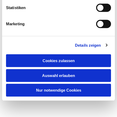
l
Dies könnte Sie auch interessieren
l
Statistiken
i
g
Marketing
u
n
g
Details zeigen
s
a
u
Cookies zulassen
s
w
Auswahl erlauben
a
h
l
Nur notwendige Cookies