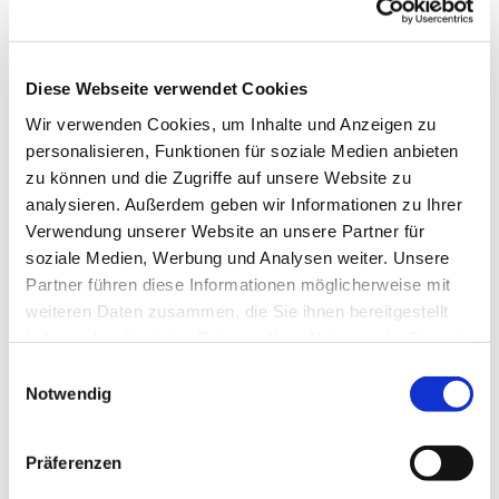
Erfrischung.
Diese Webseite verwendet Cookies
Wir verwenden Cookies, um Inhalte und Anzeigen zu
personalisieren, Funktionen für soziale Medien anbieten
zu können und die Zugriffe auf unsere Website zu
analysieren. Außerdem geben wir Informationen zu Ihrer
Verwendung unserer Website an unsere Partner für
soziale Medien, Werbung und Analysen weiter. Unsere
Partner führen diese Informationen möglicherweise mit
weiteren Daten zusammen, die Sie ihnen bereitgestellt
haben oder die sie im Rahmen Ihrer Nutzung der Dienste
gesammelt haben.
E
Notwendig
i
n
w
Präferenzen
i