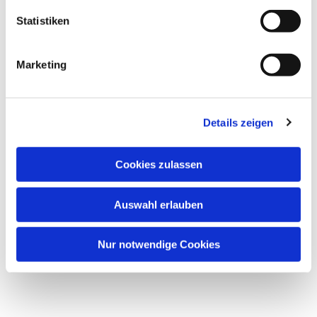
l
Dies könnte Sie auch interessieren
l
Statistiken
i
g
Marketing
u
n
g
Details zeigen
s
a
u
Cookies zulassen
s
w
Auswahl erlauben
a
h
l
Nur notwendige Cookies