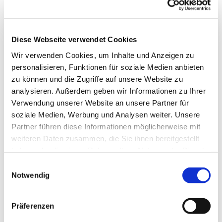
Erfrischung.
Diese Webseite verwendet Cookies
Wir verwenden Cookies, um Inhalte und Anzeigen zu
personalisieren, Funktionen für soziale Medien anbieten
zu können und die Zugriffe auf unsere Website zu
analysieren. Außerdem geben wir Informationen zu Ihrer
Verwendung unserer Website an unsere Partner für
soziale Medien, Werbung und Analysen weiter. Unsere
Partner führen diese Informationen möglicherweise mit
weiteren Daten zusammen, die Sie ihnen bereitgestellt
haben oder die sie im Rahmen Ihrer Nutzung der Dienste
gesammelt haben.
E
Notwendig
i
n
w
Präferenzen
i